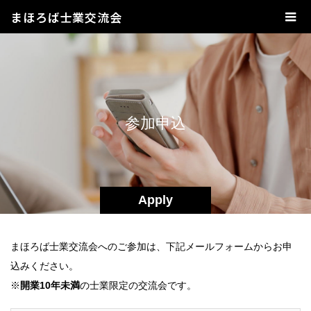
まほろば士業交流会
参
加
申
込
Apply
まほろば士業交流会へのご参加は、下記メールフォームからお申
込みください。
※
開業10年未満
の士業限定の交流会です。